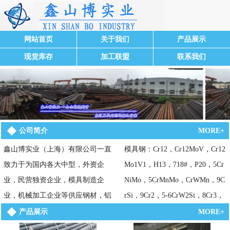
网站首页
关于我们
产品展示
现货库存
加工联盟
联系我们
公司简介
MORE+
鑫山博实业（上海）有限公司一直
模具钢：Cr12，Cr12MoV，Cr12
致力于为国内各大中型，外资企
Mo1V1，H13，718#，P20，5Cr
业，民营独资企业，模具制造企
NiMo，5CrMnMo，CrWMn，9C
业，机械加工企业等供应钢材，铝
rSi，9Cr2，5-6CrW2Si，8Cr3，
合金，不锈钢，合金结构钢，40Cr
9Mn2V，4Cr5W2VSi，30Cr3
产品展示
MORE+
NiMo，20CrNiMo，42CrMo钢板，3
W，4Cr2MoVNi(B2)，SKD11.