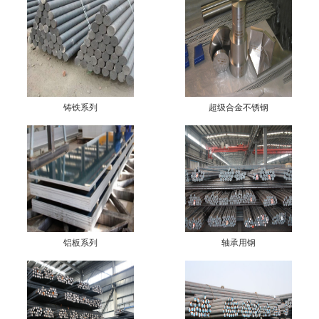
5CrMo钢板，40Cr钢板，合金圆
不锈钢：圆钢，光亮棒，六角
钢，中厚板，锻件，法兰，钢带，
棒，方棒，管材，材质：304，3
轴承钢，易切钢，不锈圆钢，合金
04L，303，321，316L，309S，
管，矩形铝管，无缝铝管，精密铝
310S，2205，316Ti，17-4PH，1
管，工业铝进口及国产方胚/钢锭/铝
Cr17Ni2，2507，347H，904L，
铸铁系列
超级合金不锈钢
锭。
9Cr18Mo， 特 殊 钢：哈氏合
合金结构钢：40CrNiMoA，20CrNi2
金，镍基合金，蒙乃尔合金，高
Mo ，20CrMnMo ，40CrMnMo ，3
温合金，HastelloyC-276，Hastell
5CrMo ，42CrMo，4140，4130，S
oyC-22，Monel 400，Monel K50
AE8620，45CrNiMoVA，16MnCr5
0，Inconel600，Inconel625，Inc
(15CrMn)，38CrMoAlA，20MnCr5
oloy800，Incoloy825，GH213
铝板系列
轴承用钢
(20CrMn)，18Cr2Ni4WA ，12CrNi
2。
3，20Cr2Ni4A ，35CrMnSiA，30Cr
MnSiA，18CrNi3Mo，25Cr2MoV，
铝合金：6063，T5、T6 T4，606
22CrMoH，20CrMnMo，20-30CrMn
1t4、t5、t6 ，2024，LY12， 2A